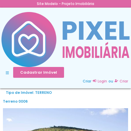
Site Modelo - Projeto Imobiliária
Cadastrar Imóvel
Criar
Login
ou
Criar
Tipo de Imóvel:
TERRENO
Terreno 0006