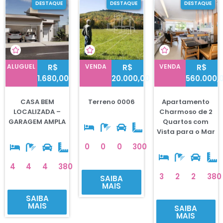
DESTAQUE
DESTAQUE
DESTAQUE
ALUGUEL
R$
VENDA
R$
VENDA
R$
1.680,00
20.000,00
560.000,
CASA BEM
Terreno 0006
Apartamento
LOCALIZADA –
Charmoso de 2
GARAGEM AMPLA
Quartos com
Vista para o Mar
0
0
0
300
4
4
4
380
3
2
2
380
SAIBA
MAIS
SAIBA
MAIS
SAIBA
MAIS