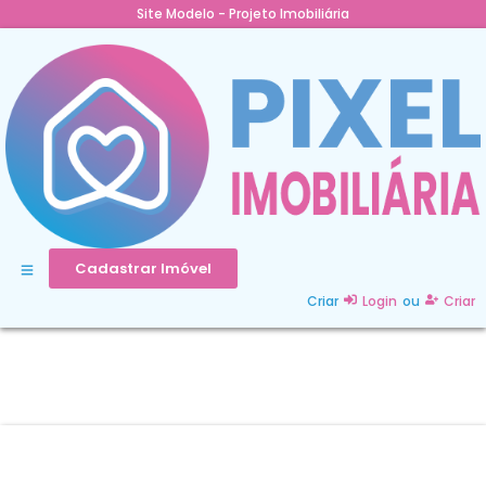
Site Modelo - Projeto Imobiliária
Cadastrar Imóvel
Criar
Login
ou
Criar