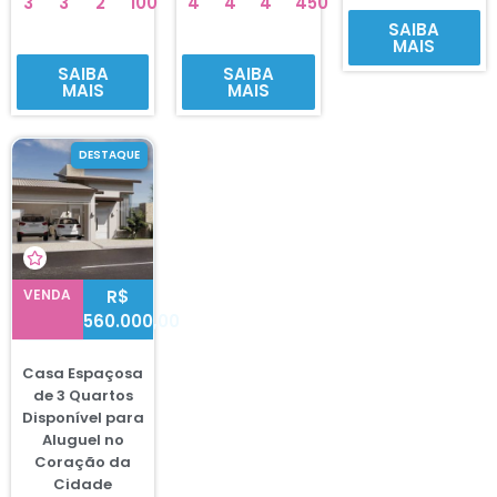
3
3
2
100
4
4
4
450
SAIBA
MAIS
SAIBA
SAIBA
MAIS
MAIS
DESTAQUE
VENDA
R$
560.000,00
Casa Espaçosa
de 3 Quartos
Disponível para
Aluguel no
Coração da
Cidade