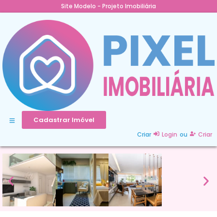
Site Modelo - Projeto Imobiliária
Cadastrar Imóvel
Criar
Login
ou
Criar