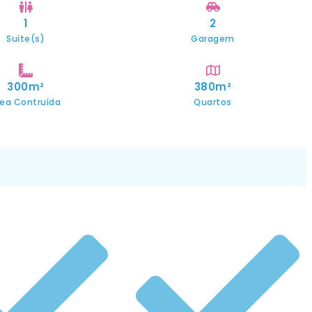
1
2
Suíte(s)
Garagem
300m²
380m²
rea Contruída
Quartos