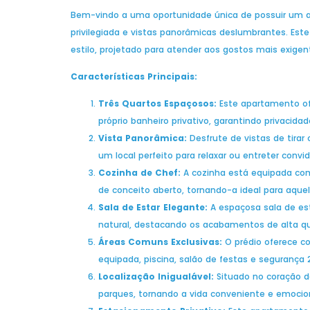
Bem-vindo a uma oportunidade única de possuir um ap
privilegiada e vistas panorâmicas deslumbrantes. Es
estilo, projetado para atender aos gostos mais exigen
Características Principais:
Três Quartos Espaçosos:
Este apartamento of
próprio banheiro privativo, garantindo privacidad
Vista Panorâmica:
Desfrute de vistas de tirar 
um local perfeito para relaxar ou entreter convi
Cozinha de Chef:
A cozinha está equipada com
de conceito aberto, tornando-a ideal para aque
Sala de Estar Elegante:
A espaçosa sala de es
natural, destacando os acabamentos de alta qu
Áreas Comuns Exclusivas:
O prédio oferece c
equipada, piscina, salão de festas e segurança 
Localização Inigualável:
Situado no coração da
parques, tornando a vida conveniente e emocio