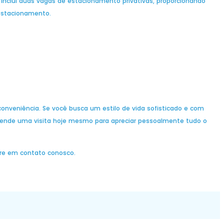
nclui duas vagas de estacionamento privativas, proporcionando
estacionamento.
onveniência. Se você busca um estilo de vida sofisticado e com
gende uma visita hoje mesmo para apreciar pessoalmente tudo o
tre em contato conosco.