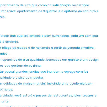
artamento de luxo que combina sofisticação, localização
te impecável apartamento de 3 quartos é o epítome do conforto e
tes.
erece três quartos amplos e bem iluminados, cada um com seu
e e conforto.
o fôlego da cidade e do horizonte a partir da varanda privativa,
dados.
 aparelhos de alta qualidade, bancadas em granito e um design
les que gostam de cozinhar.
tar possui grandes janelas que inundam o espaço com luz
alidade e o piso de madeira.
omodidades de classe mundial, incluindo uma academia bem
24 horas.
 cidade, você estará a passos de restaurantes, lojas, teatros e
nante.